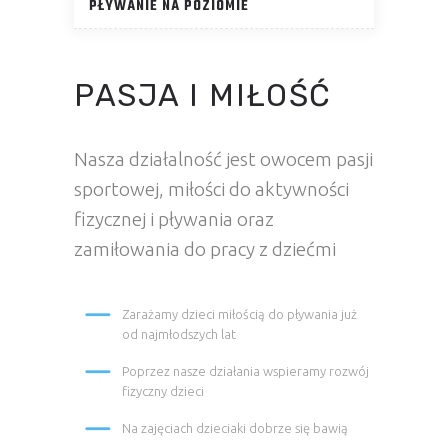
PŁYWANIE NA POZIOMIE
PASJA I MIŁOŚĆ
Nasza działalność jest owocem pasji
sportowej, miłości do aktywności
fizycznej i pływania oraz
zamiłowania do pracy z dziećmi
Zarażamy dzieci miłością do pływania już
od najmłodszych lat
Poprzez nasze działania wspieramy rozwój
fizyczny dzieci
Na zajęciach dzieciaki dobrze się bawią