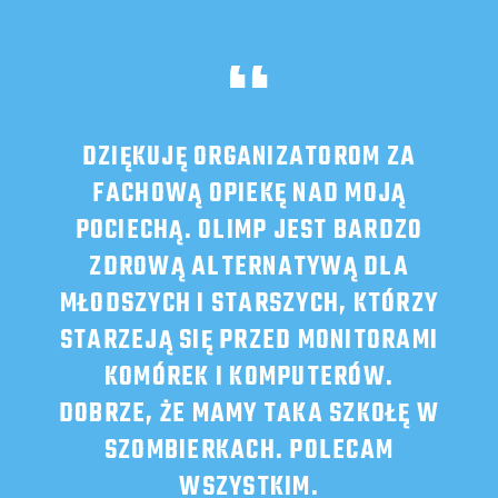
!
DZIĘKUJĘ ORGANIZATOROM ZA
DO
ALI
FACHOWĄ OPIEKĘ NAD MOJĄ
KU
Ę
POCIECHĄ. OLIMP JEST BARDZO
ZA
JEST
ZDROWĄ ALTERNATYWĄ DLA
Ż
 NIĄ
MŁODSZYCH I STARSZYCH, KTÓRZY
U
 I
STARZEJĄ SIĘ PRZED MONITORAMI
A MAM
KOMÓREK I KOMPUTERÓW.
JI I
DOBRZE, ŻE MAMY TAKA SZKOŁĘ W
Y
SZOMBIERKACH. POLECAM
WSZYSTKIM.