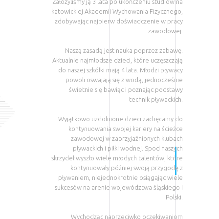
Założyliśmy ją 3 lata po ukończeniu studiów na
katowickiej Akademii Wychowania Fizycznego,
zdobywając najpierw doświadczenie w pracy
zawodowej.
Naszą zasadą jest nauka poprzez zabawę.
Aktualnie najmłodsze dzieci, które uczęszczają
do naszej szkółki mają 4 lata. Młodzi pływacy
powoli oswajają się z wodą, jednocześnie
świetnie się bawiąc i poznając podstawy
technik pływackich.
Wyjątkowo uzdolnione dzieci zachęcamy do
kontynuowania swojej kariery na ścieżce
zawodowej w zaprzyjaźnionych klubach
pływackich i piłki wodnej. Spod naszych
skrzydeł wyszło wiele młodych talentów, które
kontynuowały później swoją przygodę z
pływaniem, niejednokrotnie osiągając wiele
sukcesów na arenie województwa śląskiego i
Polski.
Wychodząc naprzeciwko oczekiwaniom