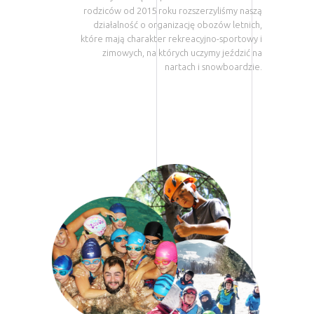
rodziców od 2015 roku rozszerzyliśmy naszą
działalność o organizację obozów letnich,
które mają charakter rekreacyjno-sportowy i
zimowych, na których uczymy jeździć na
nartach i snowboardzie.