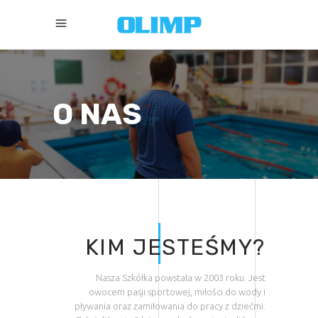
O NAS
KIM JESTEŚMY?
Nasza Szkółka powstała w 2003 roku. Jest
owocem pasji sportowej, miłości do wody i
pływania oraz zamiłowania do pracy z dziećmi.