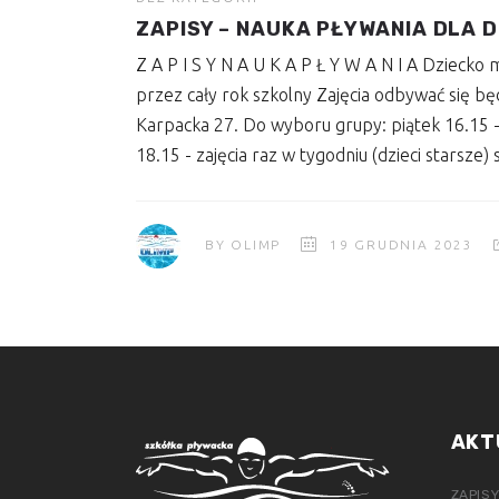
ZAPISY – NAUKA PŁYWANIA DLA D
Z A P I S Y N A U K A P Ł Y W A N I A Dzieck
przez cały rok szkolny Zajęcia odbywać się bę
Karpacka 27. Do wyboru grupy: piątek 16.15 - 
18.15 - zajęcia raz w tygodniu (dzieci starsze
BY
OLIMP
19 GRUDNIA 2023
AKT
ZAPISY