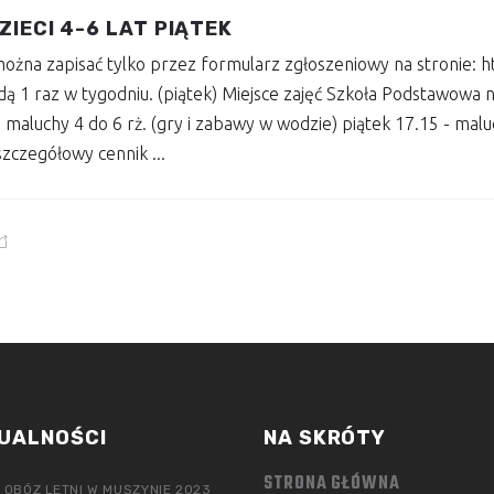
ZIECI 4-6 LAT PIĄTEK
o można zapisać tylko przez formularz zgłoszeniowy na stronie
dą 1 raz w tygodniu. (piątek) Miejsce zajęć Szkoła Podstawowa 
maluchy 4 do 6 rż. (gry i zabawy w wodzie) piątek 17.15 - maluc
) szczegółowy cennik
UALNOŚCI
NA SKRÓTY
STRONA GŁÓWNA
 OBÓZ LETNI W MUSZYNIE 2023